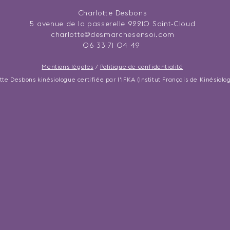
Charlotte Desbons
5 avenue de la passerelle 92210 Saint-Cloud
charlotte@desmarchesensoi.com
06 33 71 04 49
Mentions légales
/
Politique de confidentialité
te Desbons kinésiologue certifiée par l'IFKA (Institut Français de Kinésiolo