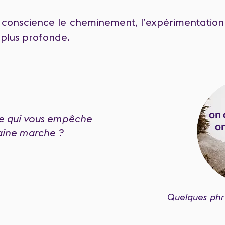
en conscience le cheminement, l’expérimentatio
 plus profonde.
on 
se qui vous empêche
on
aine marche ?
Quelques phra