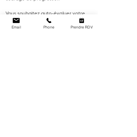
Vous souhaitez auto-évaluer votre 
enfant ?  
Email
Phone
Prendre RDV
Répondez au questionnaire sur le 
lien suivant : 
https://forms.gle/z5bPdTj2hhrYjRhP9
Pour plus d'information, contactez 
moi !
Charlotte Desbons
Kinésiologue et consultante en 
réflexes archaïques
06 33 71 04 49