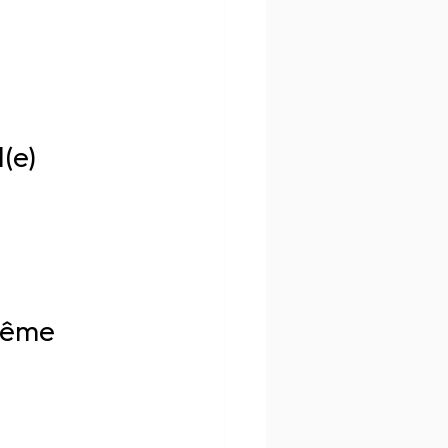
(e)
même