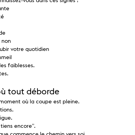
nnaissez-vous dans ces signes :
ante
té
ide
e non
ubir votre quotidien
mmeil
es faiblesses.
tes.
ù tout déborde
n moment où la coupe est pleine.
tions.
igue.
 tiens encore”.
à que commence le chemin vers soi.