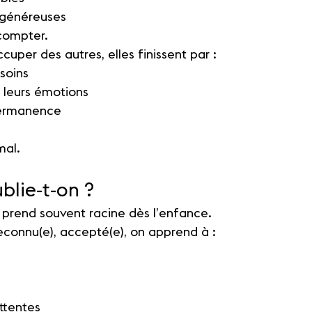
généreuses
compter.
cuper des autres, elles finissent par :
esoins
 leurs émotions
permanence
mal.
blie-t-on ?
prend souvent racine dès l’enfance.
reconnu(e), accepté(e), on apprend à :
ttentes