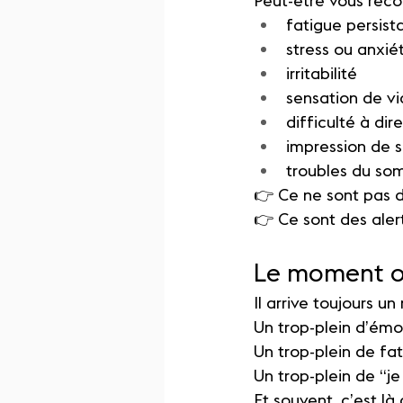
Peut-être vous reco
fatigue persist
stress ou anxié
irritabilité
sensation de v
difficulté à dir
impression de s
troubles du so
👉 Ce ne sont pas d
👉 Ce sont des aler
Le moment o
Il arrive toujours u
Un trop-plein d’émo
Un trop-plein de fat
Un trop-plein de “je
Et souvent, c’est l