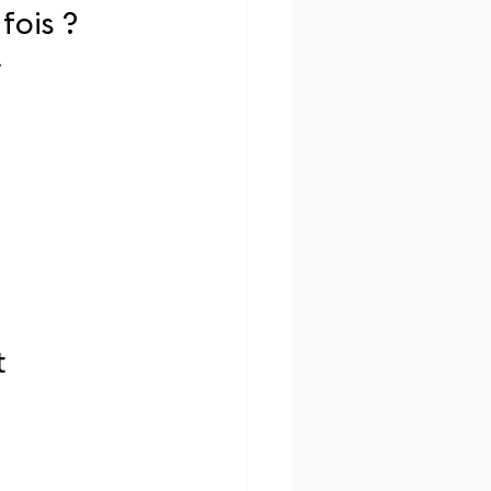
fois ?
.
t