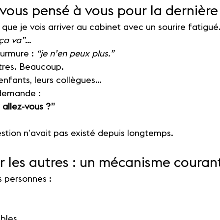
ous pensé à vous pour la dernière 
 que je vois arriver au cabinet avec un sourire fatigué
ça va”
…
urmure : 
“je n’en peux plus.”
utres. Beaucoup.
 enfants, leurs collègues…
 demande :
allez-vous ?”
tion n’avait pas existé depuis longtemps.
ur les autres : un mécanisme couran
s personnes :
ibles